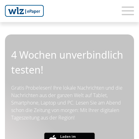
4 Wochen unverbindlich
testen!
Gratis Probelesen! Ihre lokale Nachrichten und die
Nachrichten aus der ganzen Welt auf Tablet,
Smartphone, Laptop und PC. Lesen Sie am Abend
schon die Zeitung von morgen: Mit Ihrer digitalen
Tageszeitung aus der Region!