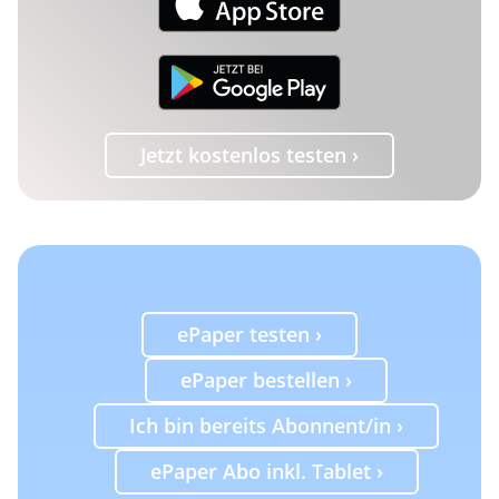
Jetzt kostenlos testen ›
ePaper testen ›
ePaper bestellen ›
Ich bin bereits Abonnent/in ›
ePaper Abo inkl. Tablet ›